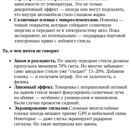
зависимости от температуры. Это не только
декоративный эффект — иногда они могут подсказать,
что внутри автомобиля стало слишком жарко.
Солнечные пленки с микроэлементами.
Новинка —
тонкие покрытия, которые собирают солнечную
энергию и передают ее в электросистему авто. Пока
эксперимент, но потенциально — подзарядка бортовой
электроники прямо с лобового стекла.
То, о чем почти не говорят
Закон и реальность.
По закону передние стекла должны
пропускать минимум 70% света. Но многие забывают:
само заводское стекло уже "съедает" 15–20%. Добавим
пленку — и получаем штраф. Это не халатность, а
физика.
Линзовый эффект.
Тонировка с неправильной оптикой
на заднем стекле может фокусировать солнечные лучи
на обивке — особенно у универсалов и минивэнов.
Были случаи прожогов сидений.
Экранирование сигналов.
Сложные многослойные
пленки иногда мешают приему GPS и мобильной связи.
Некоторые — даже слегка экранируют радарные
сигналы. Но такие материалы вне закона.