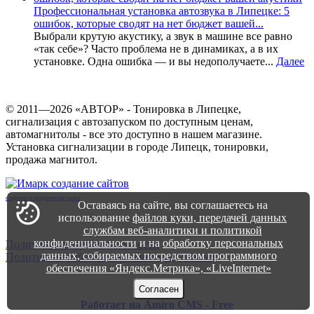
Профессиональная установка автозвука в Липецке: 5
ошибок, которые сводят на нет бюджет вашей...
Выбрали крутую акустику, а звук в машине все равно
«так себе»? Часто проблема не в динамиках, а в их
установке. Одна ошибка — и вы недополучаете...
Далее
© 2011—
2026
«АВТОР» - Тонировка в Липецке,
сигнализация с автозапуском по доступным ценам,
автомагнитолы - все это доступно в нашем магазине.
Установка сигнализации в городе Липецк, тонировки,
продажа магнитол.
создание и продвижение сайта
Оставаясь на сайте, вы соглашаетесь на
использование
файлов куки, передачей данных
службам веб-аналитики и политикой
конфиденциальности
и на
обработку персональных
Политика конфиденциальности
данных, собираемых посредством программного
Политика обработки персональных данных
обеспечения «Яндекс.Метрика», «LiveInternet»
Карта сайта
Согласен
Работает на Amiro CMS - Free